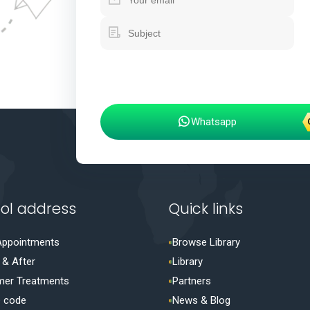
Whatsapp
ol address
Quick links
Appointments
Browse Library
 & After
Library
mer Treatments
Partners
 code
News & Blog