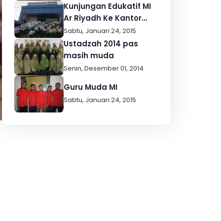
Kunjungan Edukatif MI
Ar Riyadh Ke Kantor
Media Bontang Post
Sabtu, Januari 24, 2015
Ustadzah 2014 pas
masih muda
Senin, Desember 01, 2014
Guru Muda MI
Sabtu, Januari 24, 2015