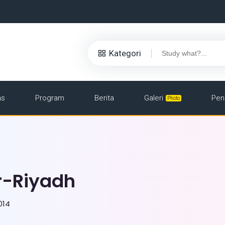
Kategori
as
Program
Berita
Galeri
Pen
Photo
r-Riyadh
014