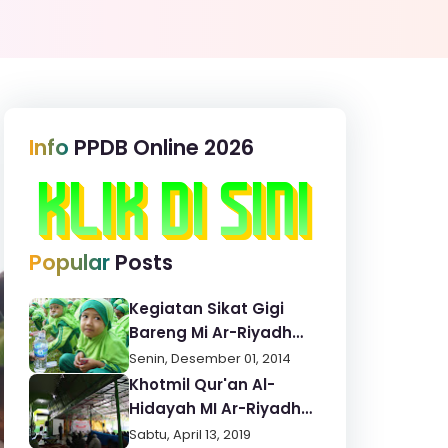
Info
PPDB Online 2026
Popular
Posts
Kegiatan Sikat Gigi
Bareng Mi Ar-Riyadh
Hidayatullah Bontang
Senin, Desember 01, 2014
Khotmil Qur'an Al-
Hidayah MI Ar-Riyadh
Bontang
Sabtu, April 13, 2019